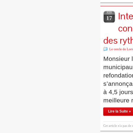
Int
JUIN
17
con
des ryt
Le cercle de Lori
Monsieur 
municipaux
refondatio
s’annonçai
à 4,5 jour
meilleure 
Lire la Suite »
Cet article n'a pas de