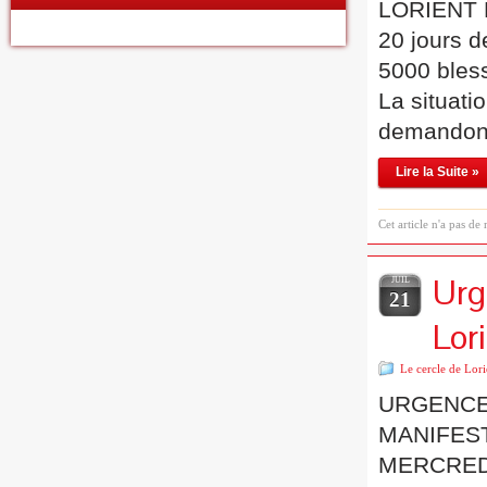
LORIENT 
20 jours d
5000 bles
La situati
demandons
Lire la Suite »
Cet article n'a pas de
Urg
JUIL
21
Lori
Le cercle de Lori
URGENCE
MANIFESTA
MERCREDI