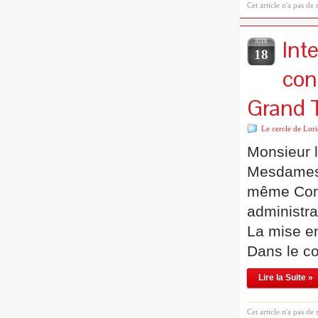
Cet article n'a pas de
Int
JUIN
18
con
Grand 
Le cercle de Lori
Monsieur 
Mesdames e
même Cons
administra
La mise en
Dans le co
Lire la Suite »
Cet article n'a pas de