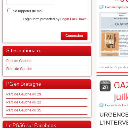
Communiqués-m
Se rappeler de moi
Login form protected by
Login LockDown
.
Connexion
Sites nationaux
Parti de Gauche
Cet article n'a pas de
Front de Gauche
GAZ
PG en Bretagne
JUIL
28
juil
Parti de Gauche du 29
Parti de Gauche du 22
Le cercle de Lori
Parti de Gauche du 35
URGENCE
L’INTERV
Le PG56 sur Facebook