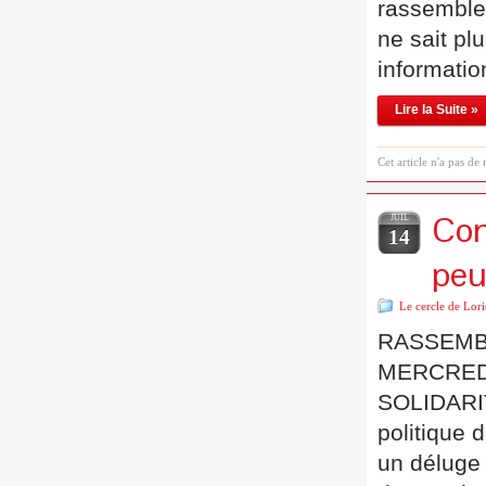
rassemblem
ne sait pl
informatio
Lire la Suite »
Cet article n'a pas de
Con
JUIL
14
peu
Le cercle de Lori
RASSEMB
MERCREDI
SOLIDARIT
politique d
un déluge 