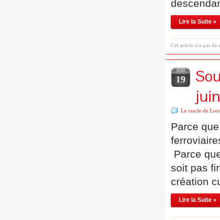
descendan
Lire la Suite »
Cet article n'a pas de
Sou
JUIN
19
juin
Le cercle de Lori
Parce que 
ferroviair
Parce que 
soit pas f
création c
Lire la Suite »