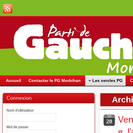
Accueil
Contacter le PG Morbihan
Les cercles PG
C
Connexion
Archi
Nom d'utilisateur:
Ven
JAN
20
Mot de passe:
« J’