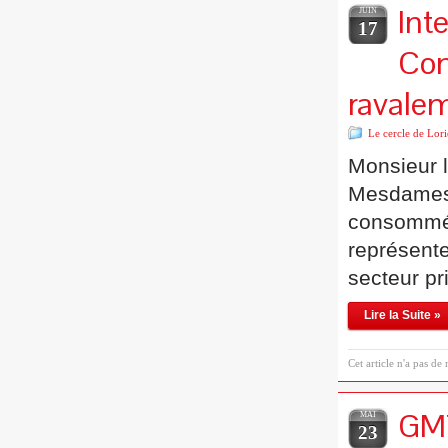
Int
JUIN
17
Con
ravale
Le cercle de Lori
Monsieur 
Mesdames 
consommée p
représente
secteur pr
Lire la Suite »
Cet article n'a pas de
GMT
MAI
23